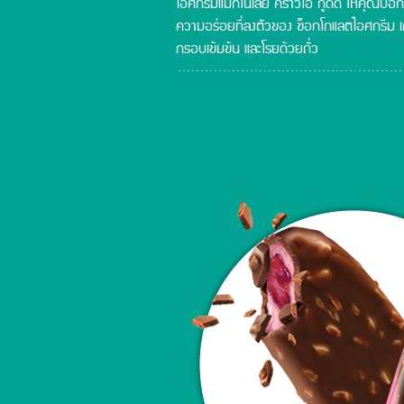
ไอศกรีมแมกโนเลีย คราวีโอ กู๊ดดี้ ให้คุณบอ
ความอร่อยที่ลงตัวของ ช็อกโกแลตไอศกรีม 
กรอบเข้มข้น และโรยด้วยถั่ว