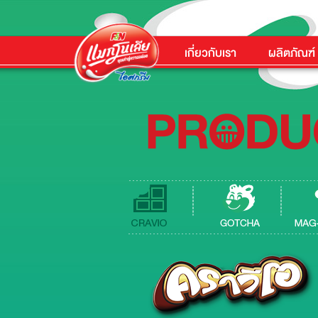
เกี่ยวกับเรา
ผลิตภัณฑ์